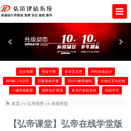
Previous
Next
完全免费
安全可靠
多语言支持
网站在线设计
API接口与示范
百套模板开放
200行极简编码
开放式互动支持
一键安装配置
插件化扩展强
多用户多站支持
在线学堂
首页
>>
弘帝优势
>>
在线学堂
【弘帝课堂】弘帝在线学堂版