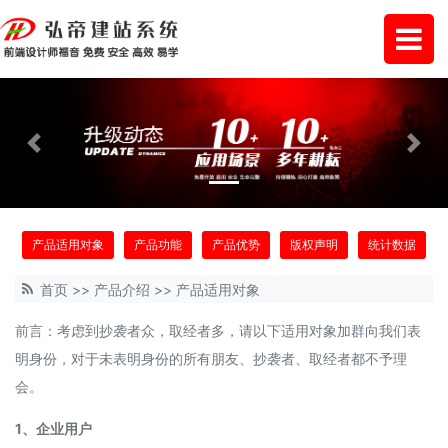
Previous
Next
产品适用对象
产品功能
产品优势
版权声明
统计数据
首页
>>
产品介绍
>>
产品适用对象
前言：考虑到抄袭者众，取经者多，请以下适用对象加群向我们表
明身份，对于未表明身份的所有朋友、抄袭者、取经者都不予理
会。
1、企业用户