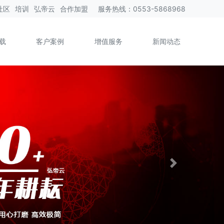
社区
培训
弘帝云
合作加盟
服务热线
：
0553-5868968
载
客户案例
增值服务
新闻动态
Next